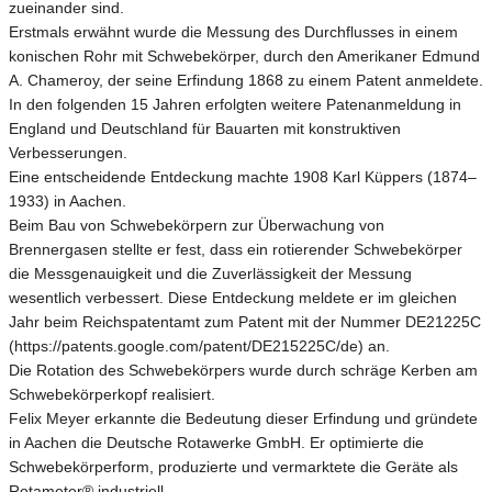
zueinander sind.
Erstmals erwähnt wurde die Messung des Durchflusses in einem
konischen Rohr mit Schwebekörper, durch den Amerikaner Edmund
A. Chameroy, der seine Erfindung 1868 zu einem Patent anmeldete.
In den folgenden 15 Jahren erfolgten weitere Patenanmeldung in
England und Deutschland für Bauarten mit konstruktiven
Verbesserungen.
Eine entscheidende Entdeckung machte 1908 Karl Küppers (1874–
1933) in Aachen.
Beim Bau von Schwebekörpern zur Überwachung von
Brennergasen stellte er fest, dass ein rotierender Schwebekörper
die Messgenauigkeit und die Zuverlässigkeit der Messung
wesentlich verbessert. Diese Entdeckung meldete er im gleichen
Jahr beim Reichspatentamt zum Patent mit der Nummer DE21225C
(https://patents.google.com/patent/DE215225C/de) an.
Die Rotation des Schwebekörpers wurde durch schräge Kerben am
Schwebekörperkopf realisiert.
Felix Meyer erkannte die Bedeutung dieser Erfindung und gründete
in Aachen die Deutsche Rotawerke GmbH. Er optimierte die
Schwebekörperform, produzierte und vermarktete die Geräte als
Rotameter® industriell.