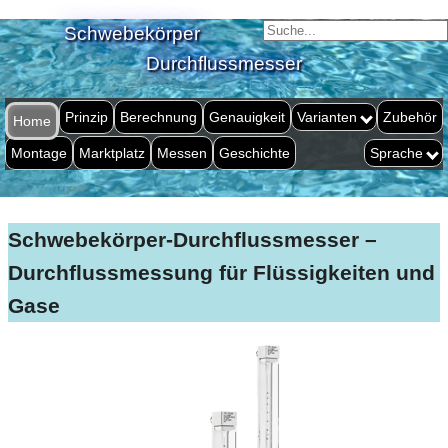
Schwebekörper
Durchflussmesser
Prinzip
Berechnung
Genauigkeit
Varianten
Zubehör
Home
Montage
Marktplatz
Messen
Geschichte
Sprache
Schwebekörper-Durchflussmesser –
Durchflussmessung für Flüssigkeiten und
Gase