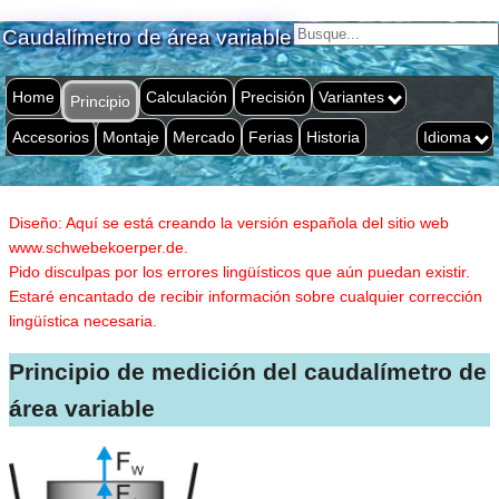
Caudalímetro de área variable
Home
Calculación
Precisión
Variantes
Principio
Accesorios
Montaje
Mercado
Ferias
Historia
Idioma
Diseño: Aquí se está creando la versión española del sitio web
www.schwebekoerper.de.
Pido disculpas por los errores lingüísticos que aún puedan existir.
Estaré encantado de recibir información sobre cualquier corrección
lingüística necesaria.
Principio de medición del caudalímetro de
área variable