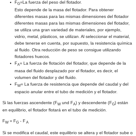
F
=La fuerza del peso del flotador.
G
Esto depende de la masa del flotador. Para obtener
diferentes masas para las mismas dimensiones del flotador
diferentes masas para las mismas dimensiones del flotador,
se utiliza una gran variedad de materiales, por ejemplo,
vidrio, metal, plásticos, se utilizan. Al seleccionar el material,
debe tenerse en cuenta, por supuesto, la resistencia química
al fluido. Otra reducción de peso se consigue utilizando
flotadores huecos.
F
= La fuerza de flotación del flotador, que depende de la
A
masa del fluido desplazado por el flotador, es decir, el
volumen del flotador y del fluido.
F
= La fuerza de resistencia que depende del caudal y del
W
espacio anular entre el tubo de medición y el flotador.
Si las fuerzas ascendente (F
und F
) y descendente (F
) están
W
A
G
en equilibrio, el flotador flotará en el tubo de medición.
F
= F
- F
W
G
A
Si se modifica el caudal, este equilibrio se altera y el flotador sube o