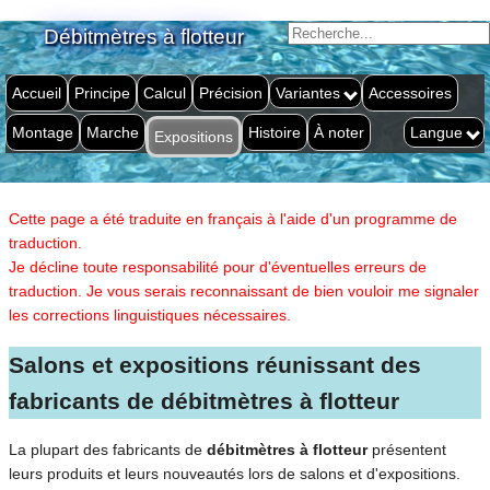
Débitmètres à flotteur
Accueil
Principe
Calcul
Précision
Variantes
Accessoires
Montage
Marche
Histoire
À noter
Langue
Expositions
Cette page a été traduite en français à l'aide d'un programme de
traduction.
Je décline toute responsabilité pour d'éventuelles erreurs de
traduction. Je vous serais reconnaissant de bien vouloir me signaler
les corrections linguistiques nécessaires.
Salons et expositions réunissant des
fabricants de débitmètres à flotteur
La plupart des fabricants de
débitmètres à flotteur
présentent
leurs produits et leurs nouveautés lors de salons et d'expositions.