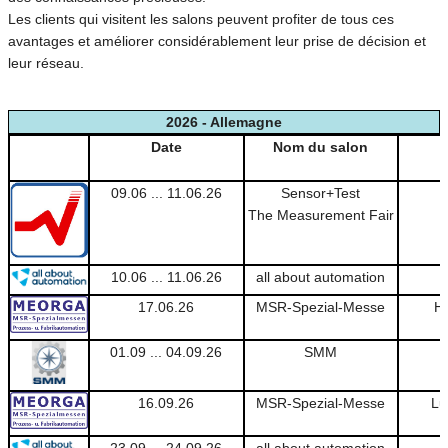
Les clients qui visitent les salons peuvent profiter de tous ces
avantages et améliorer considérablement leur prise de décision et
leur réseau.
2026 - Allemagne
Date
Nom du salon
09.06 ... 11.06.26
Sensor+Test
The Measurement Fair
10.06 ... 11.06.26
all about automation
17.06.26
MSR-Spezial-Messe
Ha
01.09 ... 04.09.26
SMM
16.09.26
MSR-Spezial-Messe
Lu
23.09 ... 24.09.26
all about automation