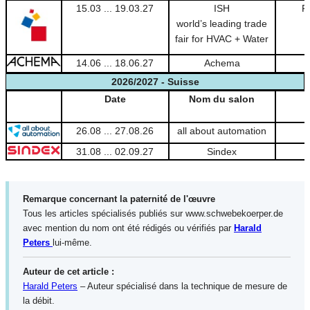
15.03 ... 19.03.27
ISH
F
world’s leading trade
fair for HVAC + Water
14.06 ... 18.06.27
Achema
2026/2027 - Suisse
Date
Nom du salon
26.08 ... 27.08.26
all about automation
31.08 ... 02.09.27
Sindex
Remarque concernant la paternité de l'œuvre
Tous les articles spécialisés publiés sur www.schwebekoerper.de
avec mention du nom ont été rédigés ou vérifiés par
Harald
Peters
lui-même.
Auteur de cet article :
Harald Peters
– Auteur spécialisé dans la technique de mesure de
la débit.