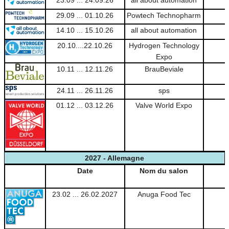
29.09 ... 01.10.26
Powtech Technopharm
14.10 ... 15.10.26
all about automation
20.10....22.10.26
Hydrogen Technology
Expo
10.11 ... 12.11.26
BrauBeviale
24.11 ... 26.11.26
sps
01.12 ... 03.12.26
Valve World Expo
2027 - Allemagne
Date
Nom du salon
23.02 ... 26.02.2027
Anuga Food Tec