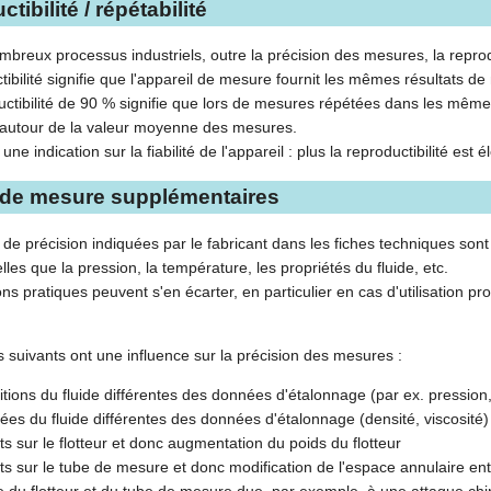
tibilité / répétabilité
breux processus industriels, outre la précision des mesures, la reprod
tibilité signifie que l'appareil de mesure fournit les mêmes résultats 
ctibilité de 90 % signifie que lors de mesures répétées dans les mêm
 autour de la valeur moyenne des mesures.
ne indication sur la fiabilité de l'appareil : plus la reproductibilité est
 de mesure supplémentaires
 de précision indiquées par le fabricant dans les fiches techniques sont
telles que la pression, la température, les propriétés du fluide, etc.
ns pratiques peuvent s'en écarter, en particulier en cas d'utilisation pro
s suivants ont une influence sur la précision des mesures :
tions du fluide différentes des données d'étalonnage (par ex. pression
es du fluide différentes des données d'étalonnage (densité, viscosité)
s sur le flotteur et donc augmentation du poids du flotteur
s sur le tube de mesure et donc modification de l'espace annulaire entr