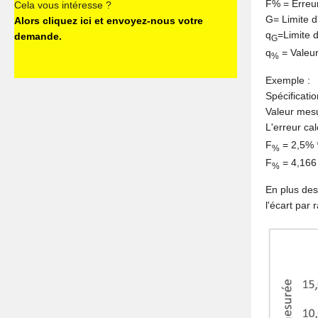
F% = Erreur
Cela vous intéresse ?
G= Limite d
Alors cliquez ici et envoyez-nous votre
q
=Limite d
demande.
G
q
= Valeur
%
Exemple :
Spécificatio
Valeur mesu
L'erreur ca
F
= 2,5% 
%
F
= 4,166
%
En plus des 
l'écart par