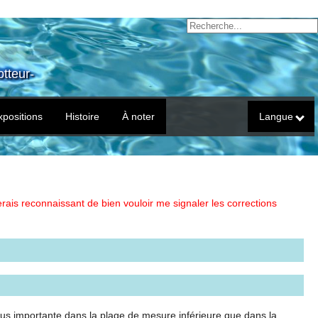
tteur-
xpositions
Histoire
À noter
Langue
erais reconnaissant de bien vouloir me signaler les corrections
lus importante dans la plage de mesure inférieure que dans la