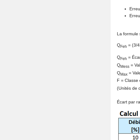
Erreu
Erreu
La formule 
Q
= (3/4
Feh
Q
= Écar
Feh
Q
= Val
Mess
Q
= Vale
Max
F = Classe 
(Unités de 
Écart par r