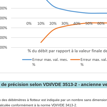
 de précision selon VDI/VDE 3513-2 - ancienne v
n des débitmètres à flotteur est indiquée par un nombre sans dimensio
 calculée conformément à la norme VDI/VDE 3413-2.