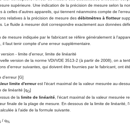
sure supérieure. Une indication de la précision de mesure selon la nor
 à celles d'autres appareils, qui tiennent néanmoins compte de l'err
ions relatives à la précision de mesure des
débitmètres à flotteur
suppo
ns. Le fluide à mesurer doit correspondre exactement aux données défini
n de mesure indiquée par le fabricant se réfère généralement à l'appar
, il faut tenir compte d'une erreur supplémentaire.
version - limite d'erreur, limite de linéarité
velle version de la norme VDI/VDE 3513-2 (à partir de 2008), on a tent
ons d'erreur suivantes, qui doivent être fournies par le fabricant, ont été
e d'erreur [G]
leur limite d'erreur
est l'écart maximal de la valeur mesurée au-dessus 
e de linéarité [q
]
G
essus de la
limite de linéarité
, l'écart maximal de la valeur mesurée re
leur finale de la plage de mesure. En dessous de la limite de linéarité, l
calculée à l'aide de la formule suivante.
/ q
G
%