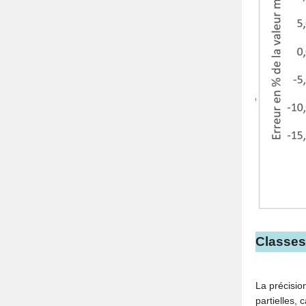
Classes
La précisio
partielles,