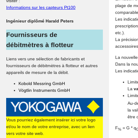
visiter :
plage de me
Informations sur les capteurs Pt100
comparables
Les indicat
Ingénieur diplômé Harald Peters
prescriptio
etc.).
Fournisseurs de
La précisio
débitmètres à flotteur
accessoires
La nouvelle 
Liens vers une sélection de fabricants et
Dans la nou
fournisseurs de débitmètres à flotteur et autres
Les indicati
appareils de mesure de la débit.
Limit
Kobold Messring GmbH
La
va
Vögtlin Instruments GmbH
Limit
Au-d
la va
être 
Vous pourriez également insérer ici votre logo
et/ou le nom de votre entreprise, avec un lien
F
= G * q
%
vers votre site web.