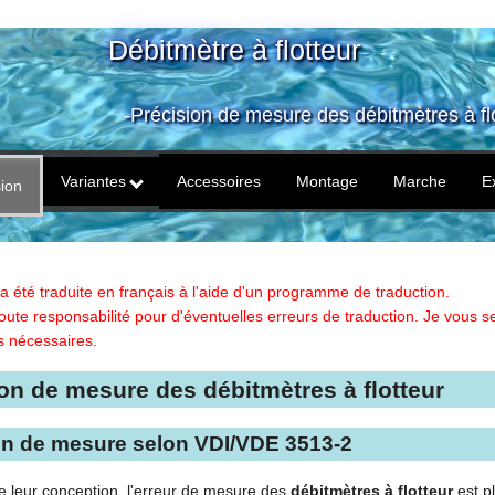
Débitmètre à flotteur
-Précision de mesure des débitmètres à flo
Variantes
Accessoires
Montage
Marche
E
sion
a été traduite en français à l'aide d'un programme de traduction.
toute responsabilité pour d'éventuelles erreurs de traduction. Je vous s
es nécessaires.
on de mesure des débitmètres à flotteur
on de mesure selon VDI/VDE 3513-2
e leur conception, l'erreur de mesure des
débitmètres à flotteur
est p